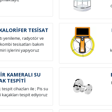
KALORİFER TESİSAT
atı yenileme, radyotör ve
 kombi tesisatları bakım
iri işlerini yapıyoruz
k
İR KAMERALI SU
AK TESPİTİ
espit cihazları ile ; Pis su
i kaçakları tespit ediyoruz