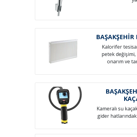
BAŞAKŞEHİR 
Kalorifer tesis
petek değişimi,
onarım ve tam
BAŞAKŞEH
KAÇ
Kameralı su kaçak t
gider hatlarındak