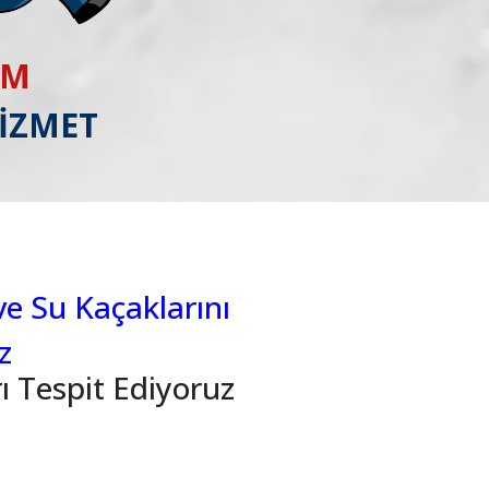
IM
HİZMET
ve Su Kaçaklarını
z
ı Tespit Ediyoruz