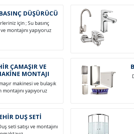
 BASINÇ DÜŞÜRÜCÜ
leriniz için ; Su basınç
 ve montajını yapıyoruz
İR ÇAMAŞIR VE
MAKİNE MONTAJI
amaşır makinesi ve bulaşık
n montajını yapıyoruz
EHİR DUŞ SETİ
Duş seti satışı ve montajını
pmaktayız