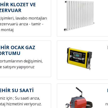
HİR KLOZET VE
ZERVUAR
ğişimleri, lavabo montajları
rezervuarü arıza - tamir -
montaj
HİR OCAK GAZ
ORTUMU
hortumlarının değişimini,
e satışını yapıyoruz
EHİR SU SAATİ
niz için ; Su saati arıza,
aj hizmetini veriyoruz.
r