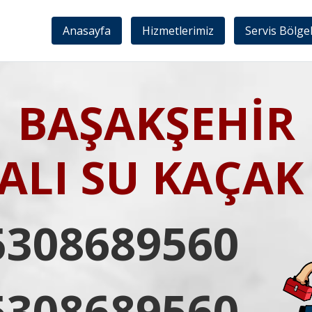
Anasayfa
Hizmetlerimiz
Servis Bölge
BAŞAKŞEHİR
LI SU KAÇAK 
5308689560
5308689560