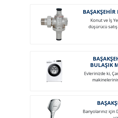
BAŞAKŞEHİR
Konut ve İş Yer
düşürücü satış
BAŞAKŞEH
BULAŞIK 
Evlerinizde ki, Ç
makinelerini
BAŞAKŞ
Banyolarınız için 
ya