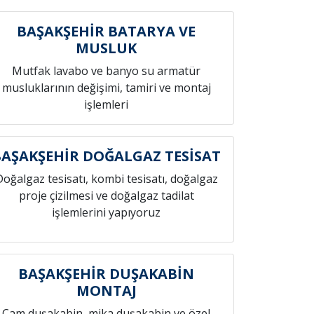
BAŞAKŞEHİR BATARYA VE
MUSLUK
Mutfak lavabo ve banyo su armatür
musluklarının değişimi, tamiri ve montaj
işlemleri
BAŞAKŞEHİR DOĞALGAZ TESİSAT
Doğalgaz tesisatı, kombi tesisatı, doğalgaz
proje çizilmesi ve doğalgaz tadilat
işlemlerini yapıyoruz
BAŞAKŞEHİR DUŞAKABİN
MONTAJ
Cam duşakabin, mika duşakabin ve özel