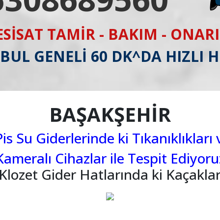
ESİSAT TAMİR - BAKIM - ONAR
BUL GENELİ 60 DK^DA HIZLI 
BAŞAKŞEHİR
s Su Giderlerinde ki Tıkanıklıkları 
Kameralı Cihazlar ile Tespit Ediyoru
Klozet Gider Hatlarında ki Kaçaklar