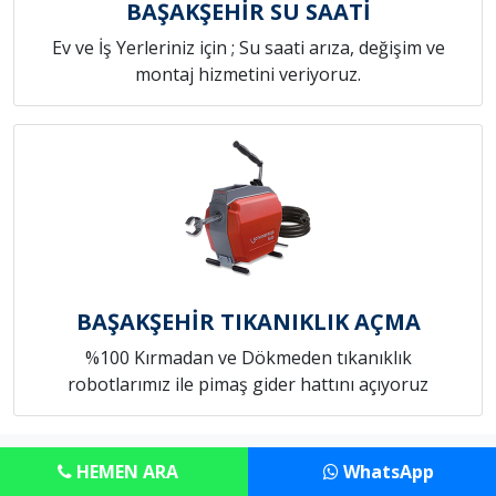
BAŞAKŞEHİR SU SAATİ
Ev ve İş Yerleriniz için ; Su saati arıza, değişim ve
montaj hizmetini veriyoruz.
BAŞAKŞEHİR TIKANIKLIK AÇMA
%100 Kırmadan ve Dökmeden tıkanıklık
robotlarımız ile pimaş gider hattını açıyoruz
Copyright © Anadolu Konut Tamircim
HEMEN ARA
WhatsApp