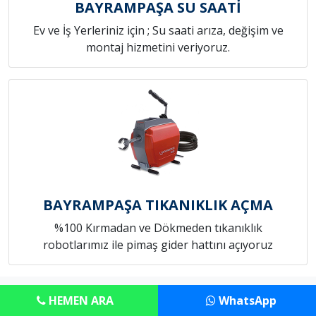
BAYRAMPAŞA SU SAATİ
Ev ve İş Yerleriniz için ; Su saati arıza, değişim ve
montaj hizmetini veriyoruz.
BAYRAMPAŞA TIKANIKLIK AÇMA
%100 Kırmadan ve Dökmeden tıkanıklık
robotlarımız ile pimaş gider hattını açıyoruz
Copyright © Anadolu Konut Tamircim
HEMEN ARA
WhatsApp