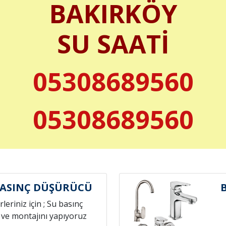
BAKIRKÖY
SU SAATİ
05308689560
05308689560
BASINÇ DÜŞÜRÜCÜ
leriniz için ; Su basınç
 ve montajını yapıyoruz