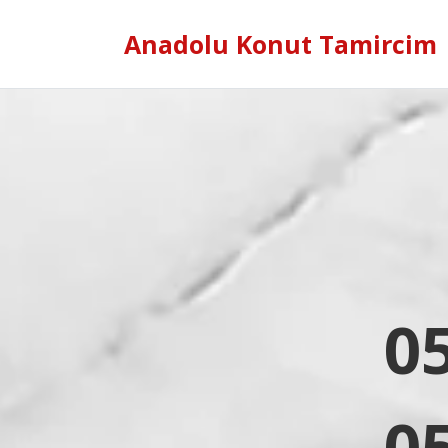
Anadolu Konut Tamircim
0
0