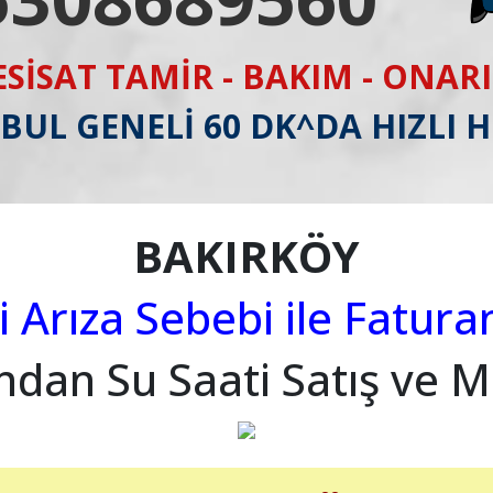
ESİSAT TAMİR - BAKIM - ONAR
BUL GENELİ 60 DK^DA HIZLI 
BAKIRKÖY
i Arıza Sebebi ile Fatura
ından Su Saati Satış ve M