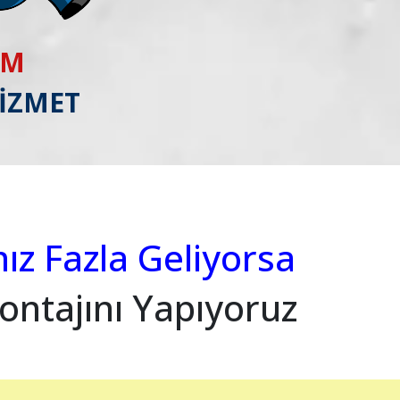
IM
HİZMET
nız Fazla Geliyorsa
ontajını Yapıyoruz