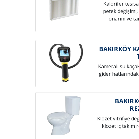
Kalorifer tesis
petek değişimi,
onarım ve tam
BAKIRKÖY K
Kameralı su kaçak t
gider hatlarındak
BAKIRK
RE
Klozet vitrifiye de
klozet iç takım 