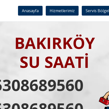
Anasayfa
Hizmetlerimiz
Servis Bölge
BAKIRKÖY
SU SAATİ
5308689560
5308689560