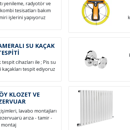
atı yenileme, radyotör ve
 kombi tesisatları bakım
iri işlerini yapıyoruz
k
AMERALI SU KAÇAK
TESPİTİ
espit cihazları ile ; Pis su
i kaçakları tespit ediyoruz
ÖY KLOZET VE
ZERVUAR
ğişimleri, lavabo montajları
rezervuarü arıza - tamir -
montaj