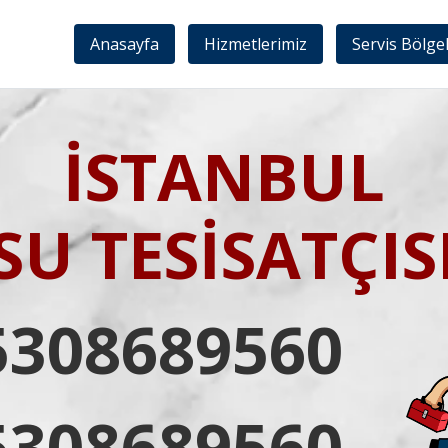
Anasayfa
Hizmetlerimiz
Servis Bölge
İSTANBUL
SU TESİSATÇIS
5308689560
5308689560