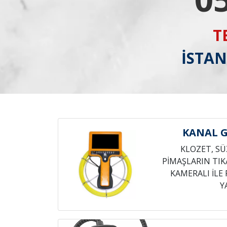
T
İSTAN
KANAL 
KLOZET, SÜ
PİMAŞLARIN TIK
KAMERALI İL
Y