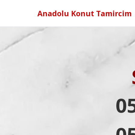
Anadolu Konut Tamircim
0
0