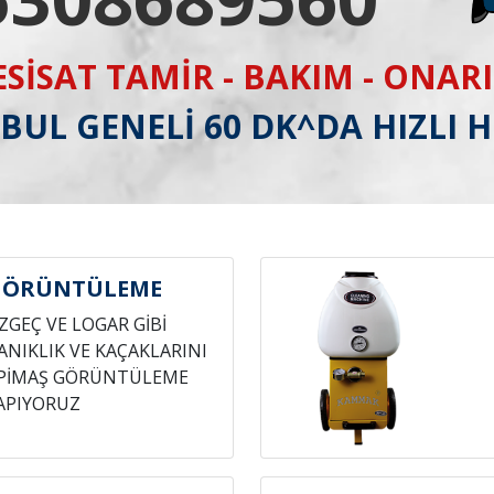
ESİSAT TAMİR - BAKIM - ONAR
BUL GENELİ 60 DK^DA HIZLI 
GÖRÜNTÜLEME
ZGEÇ VE LOGAR GİBİ
ANIKLIK VE KAÇAKLARINI
E PİMAŞ GÖRÜNTÜLEME
APIYORUZ