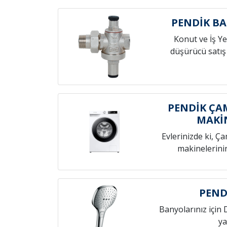
PENDİK B
Konut ve İş Yer
düşürücü satış
PENDİK ÇA
MAKİ
Evlerinizde ki, Ç
makinelerini
PEND
Banyolarınız için 
ya