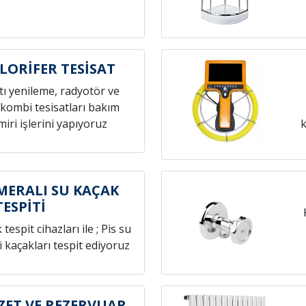
LORİFER TESİSAT
atı yenileme, radyotör ve
 kombi tesisatları bakım
iri işlerini yapıyoruz
k
MERALI SU KAÇAK
TESPİTİ
espit cihazları ile ; Pis su
i kaçakları tespit ediyoruz
ZET VE REZERVUAR