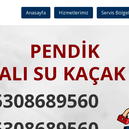
Anasayfa
Hizmetlerimiz
Servis Bölge
PENDİK
LI SU KAÇAK 
5308689560
5308689560