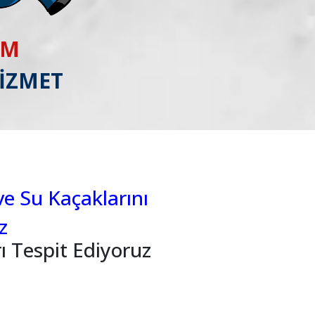
IM
HİZMET
ve Su Kaçaklarını
z
ı Tespit Ediyoruz