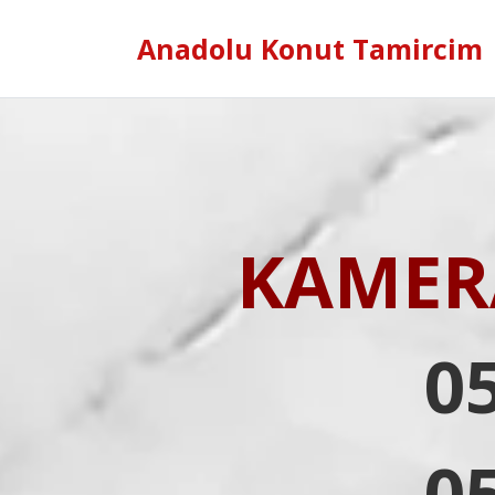
Anadolu Konut Tamircim
KAMERA
0
0