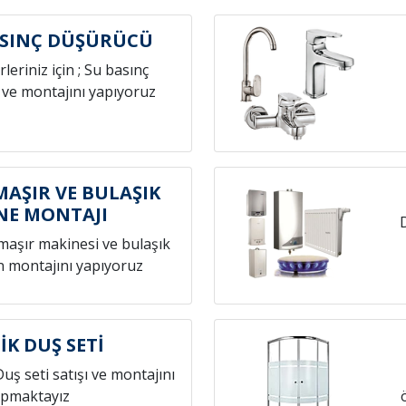
ASINÇ DÜŞÜRÜCÜ
leriniz için ; Su basınç
 ve montajını yapıyoruz
MAŞIR VE BULAŞIK
NE MONTAJI
amaşır makinesi ve bulaşık
n montajını yapıyoruz
İK DUŞ SETİ
Duş seti satışı ve montajını
pmaktayız