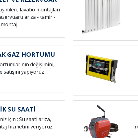
ğişimleri, lavabo montajları
rezervuarü arıza - tamir -
montaj
AK GAZ HORTUMU
hortumlarının değişimini,
e satışını yapıyoruz
İK SU SAATİ
niz için ; Su saati arıza,
aj hizmetini veriyoruz.
r