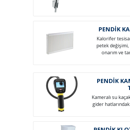
PENDİK KA
Kalorifer tesis
petek değişimi,
onarım ve tam
PENDİK KA
Kameralı su kaçak t
gider hatlarındak
PENDİK KLO