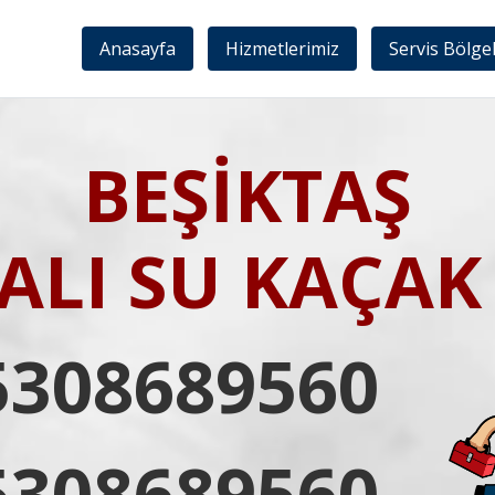
Anasayfa
Hizmetlerimiz
Servis Bölge
BEŞİKTAŞ
LI SU KAÇAK 
5308689560
5308689560