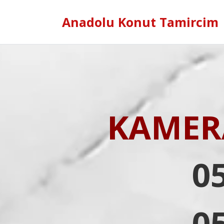
Anadolu Konut Tamircim
KAMERA
0
0