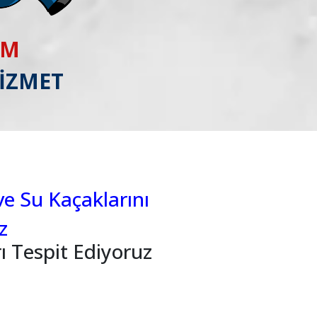
IM
HİZMET
ve Su Kaçaklarını
z
ı Tespit Ediyoruz