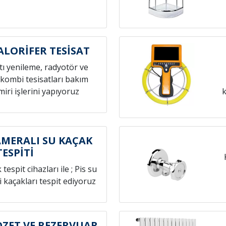
ALORİFER TESİSAT
atı yenileme, radyotör ve
 kombi tesisatları bakım
iri işlerini yapıyoruz
k
AMERALI SU KAÇAK
TESPİTİ
espit cihazları ile ; Pis su
i kaçakları tespit ediyoruz
OZET VE REZERVUAR