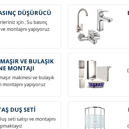
BASINÇ DÜŞÜRÜCÜ
leriniz için ; Su basınç
 ve montajını yapıyoruz
AMAŞIR VE BULAŞIK
NE MONTAJI
amaşır makinesi ve bulaşık
n montajını yapıyoruz
TAŞ DUŞ SETİ
Duş seti satışı ve montajını
pmaktayız