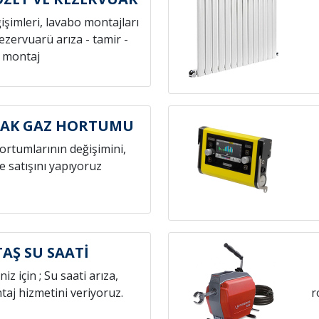
ğişimleri, lavabo montajları
rezervuarü arıza - tamir -
montaj
CAK GAZ HORTUMU
hortumlarının değişimini,
e satışını yapıyoruz
TAŞ SU SAATİ
niz için ; Su saati arıza,
aj hizmetini veriyoruz.
r