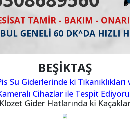
ESİSAT TAMİR - BAKIM - ONAR
BUL GENELİ 60 DK^DA HIZLI 
BEŞİKTAŞ
s Su Giderlerinde ki Tıkanıklıkları 
Kameralı Cihazlar ile Tespit Ediyoru
Klozet Gider Hatlarında ki Kaçaklar