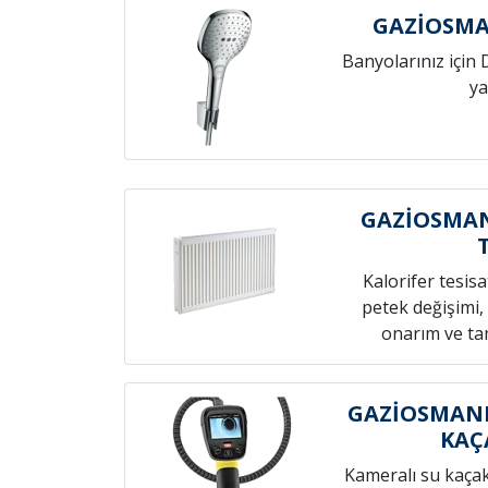
GAZİOSMA
Banyolarınız için 
ya
GAZİOSMAN
Kalorifer tesis
petek değişimi,
onarım ve tam
GAZİOSMANP
KAÇ
Kameralı su kaçak t