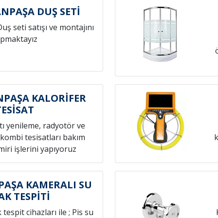
NPAŞA DUŞ SETİ
Duş seti satışı ve montajını
pmaktayız
PAŞA KALORİFER
TESİSAT
atı yenileme, radyotör ve
 kombi tesisatları bakım
k
iri işlerini yapıyoruz
AŞA KAMERALI SU
AK TESPİTİ
espit cihazları ile ; Pis su