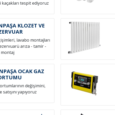
i kaçakları tespit ediyoruz
PAŞA KLOZET VE
ZERVUAR
ğişimleri, lavabo montajları
rezervuarü arıza - tamir -
montaj
NPAŞA OCAK GAZ
ORTUMU
hortumlarının değişimini,
e satışını yapıyoruz