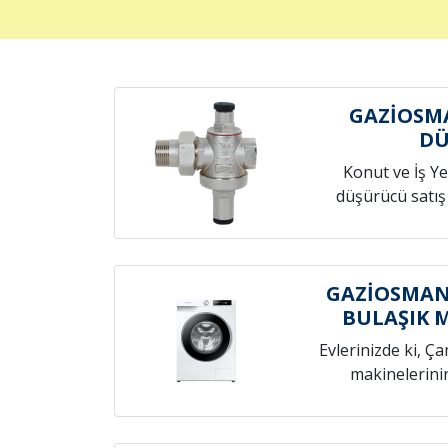
GAZİOSM
D
Konut ve İş Yer
düşürücü satış
GAZİOSMAN
BULAŞIK 
Evlerinizde ki, Ç
makinelerini