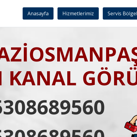
Anasayfa
Hizmetlerimiz
Servis Bölge
AZİOSMANPA
I KANAL GÖR
5308689560
5308689560