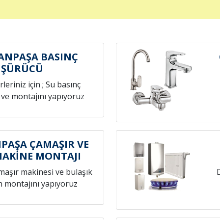
ANPAŞA BASINÇ
ÜŞÜRÜCÜ
leriniz için ; Su basınç
 ve montajını yapıyoruz
PAŞA ÇAMAŞIR VE
MAKİNE MONTAJI
amaşır makinesi ve bulaşık
n montajını yapıyoruz