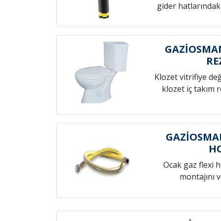
gider hatlarındak
GAZİOSMAN
RE
Klozet vitrifiye de
klozet iç takım 
GAZİOSMA
H
Ocak gaz flexi 
montajını v