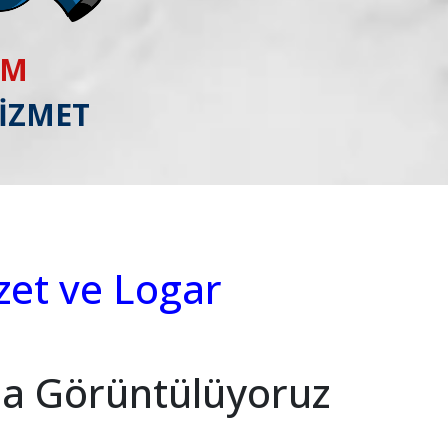
IM
HİZMET
zet ve Logar
a Görüntülüyoruz