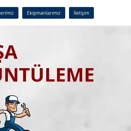
lerimiz
Ekipmanlarımız
İletişim
ŞA
ÜNTÜLEME