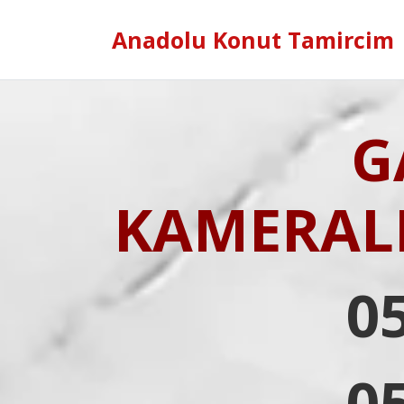
Anadolu Konut Tamircim
G
KAMERAL
0
0