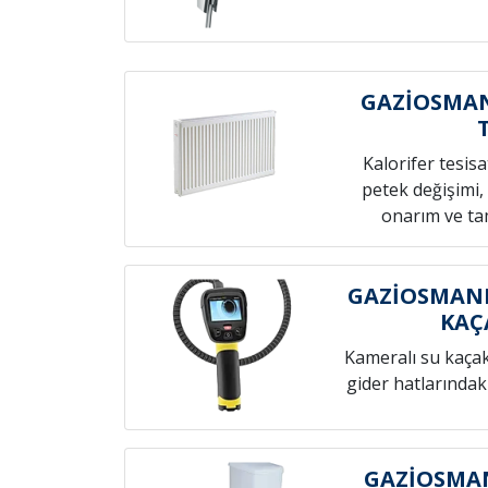
GAZİOSMAN
Kalorifer tesis
petek değişimi,
onarım ve tam
GAZİOSMANP
KAÇ
Kameralı su kaçak t
gider hatlarındak
GAZİOSMAN