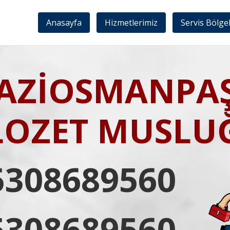
Anasayfa
Hizmetlerimiz
Servis Bölge
AZİOSMANPA
LOZET MUSLU
5308689560
5308689560