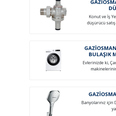
GAZİOSM
D
Konut ve İş Yer
düşürücü satış
GAZİOSMAN
BULAŞIK 
Evlerinizde ki, Ç
makinelerini
GAZİOSMA
Banyolarınız için 
ya