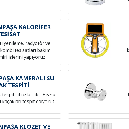
PAŞA KALORİFER
TESİSAT
atı yenileme, radyotör ve
 kombi tesisatları bakım
k
iri işlerini yapıyoruz
AŞA KAMERALI SU
AK TESPİTİ
espit cihazları ile ; Pis su
i kaçakları tespit ediyoruz
PAŞA KLOZET VE