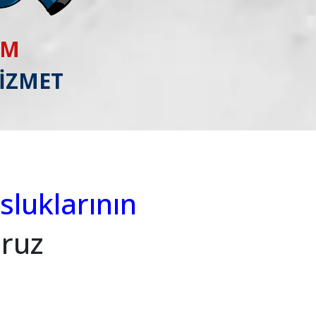
IM
HİZMET
luklarının
oruz