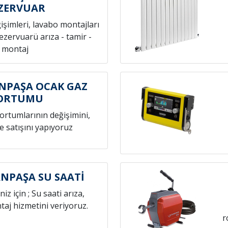
ZERVUAR
ğişimleri, lavabo montajları
rezervuarü arıza - tamir -
montaj
NPAŞA OCAK GAZ
ORTUMU
hortumlarının değişimini,
e satışını yapıyoruz
NPAŞA SU SAATİ
niz için ; Su saati arıza,
aj hizmetini veriyoruz.
r