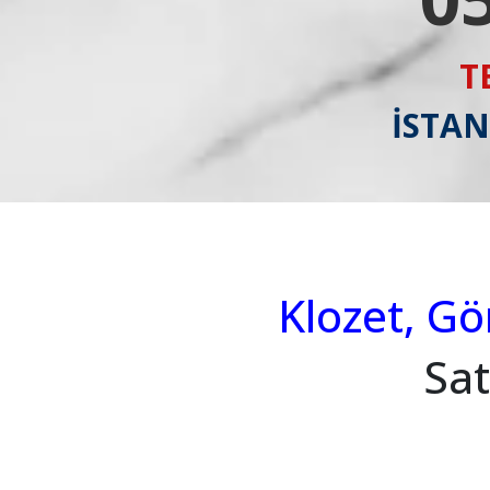
T
İSTAN
Klozet, G
Sat