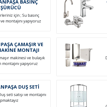
ANPAŞA BASINÇ
ÜŞÜRÜCÜ
leriniz için ; Su basınç
 ve montajını yapıyoruz
PAŞA ÇAMAŞIR VE
MAKİNE MONTAJI
amaşır makinesi ve bulaşık
n montajını yapıyoruz
NPAŞA DUŞ SETİ
Duş seti satışı ve montajını
pmaktayız