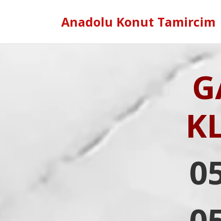
Anadolu Konut Tamircim
G
K
0
0