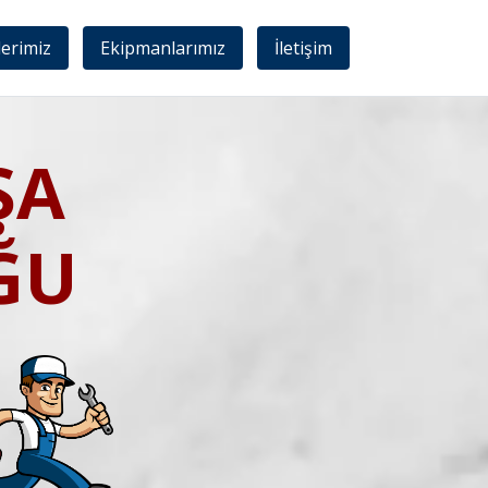
lerimiz
Ekipmanlarımız
İletişim
ŞA
ĞU