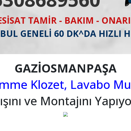
ESİSAT TAMİR - BAKIM - ONAR
BUL GENELİ 60 DK^DA HIZLI 
GAZİOSMANPAŞA
ömme Klozet, Lavabo Mus
ışını ve Montajını Yapıy