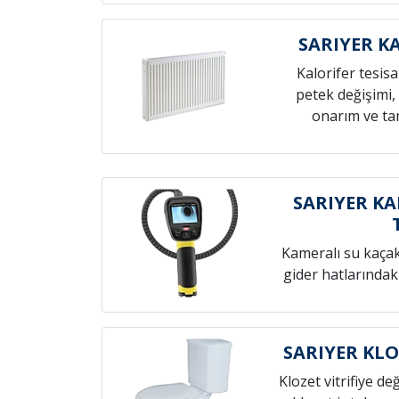
SARIYER K
Kalorifer tesis
petek değişimi,
onarım ve tam
SARIYER KA
Kameralı su kaçak t
gider hatlarındak
SARIYER KL
Klozet vitrifiye de