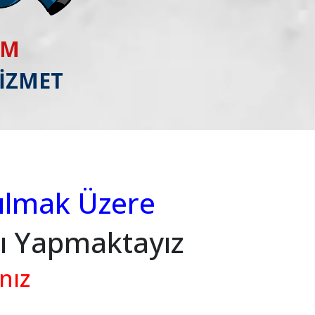
IM
HİZMET
nılmak Üzere
nı Yapmaktayız
nız