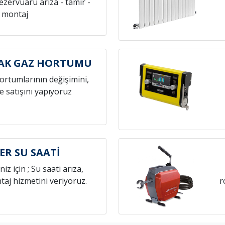
rezervuarü arıza - tamir -
montaj
CAK GAZ HORTUMU
hortumlarının değişimini,
e satışını yapıyoruz
ER SU SAATİ
niz için ; Su saati arıza,
aj hizmetini veriyoruz.
r