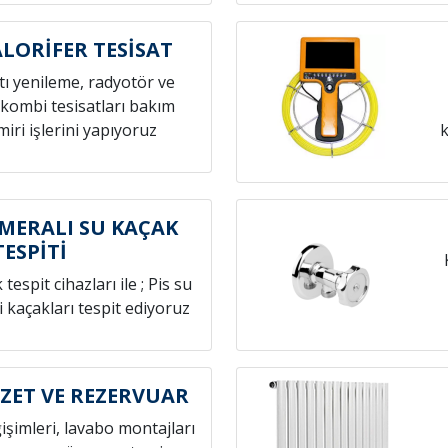
ALORİFER TESİSAT
atı yenileme, radyotör ve
 kombi tesisatları bakım
iri işlerini yapıyoruz
k
MERALI SU KAÇAK
TESPİTİ
espit cihazları ile ; Pis su
i kaçakları tespit ediyoruz
OZET VE REZERVUAR
ğişimleri, lavabo montajları