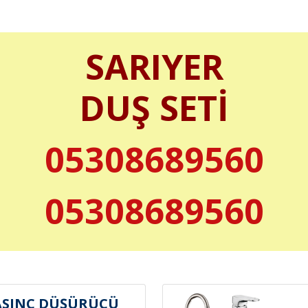
SARIYER
DUŞ SETİ
05308689560
05308689560
ASINÇ DÜŞÜRÜCÜ