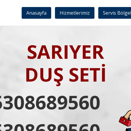
Anasayfa
Hizmetlerimiz
Servis Bölge
SARIYER
DUŞ SETİ
5308689560
5308689560