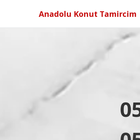
Anadolu Konut Tamircim
0
0