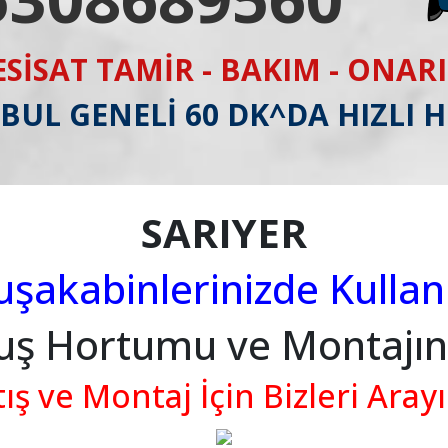
ESİSAT TAMİR - BAKIM - ONAR
BUL GENELİ 60 DK^DA HIZLI 
SARIYER
şakabinlerinizde Kulla
Duş Hortumu ve Montajı
tış ve Montaj İçin Bizleri Arayı