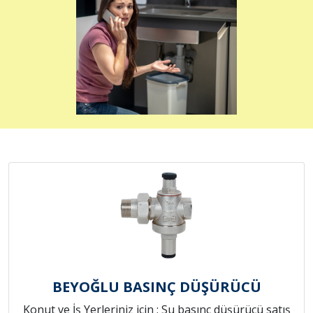
BEYOĞLU BASINÇ DÜŞÜRÜCÜ
Konut ve İş Yerleriniz için ; Su basınç düşürücü satış