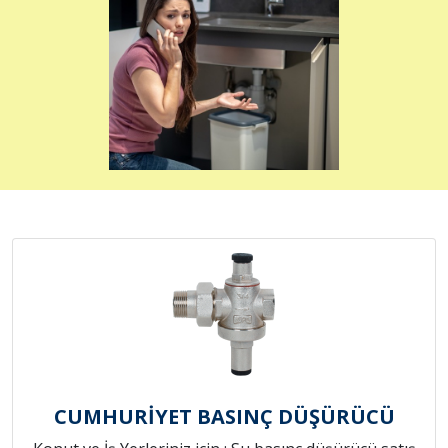
CUMHURİYET BASINÇ DÜŞÜRÜCÜ