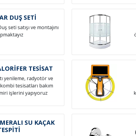
AR DUŞ SETİ
Duş seti satışı ve montajını
pmaktayız
ALORİFER TESİSAT
atı yenileme, radyotör ve
 kombi tesisatları bakım
iri işlerini yapıyoruz
k
MERALI SU KAÇAK
TESPİTİ