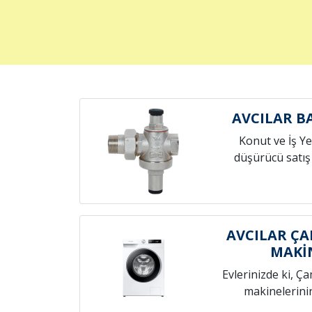
AVCILAR B
Konut ve İş Yer
düşürücü satış
AVCILAR ÇA
MAKİ
Evlerinizde ki, Ç
makinelerini