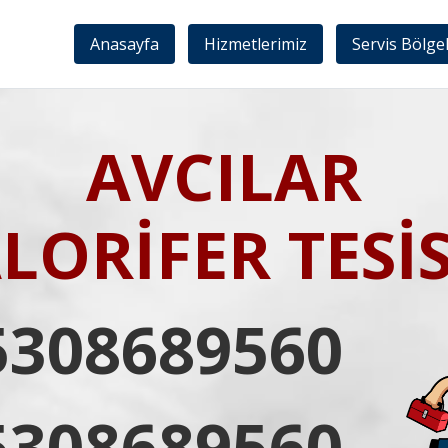
Anasayfa
Hizmetlerimiz
Servis Bölge
AVCILAR
LORİFER TESİ
5308689560
5308689560