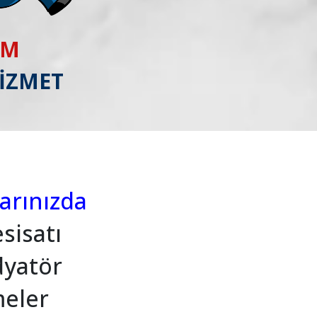
IM
HİZMET
larınızda
sisatı
dyatör
meler