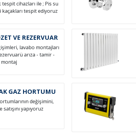
espit cihazları ile ; Pis su
i kaçakları tespit ediyoruz
ZET VE REZERVUAR
ğişimleri, lavabo montajları
rezervuarü arıza - tamir -
montaj
CAK GAZ HORTUMU
hortumlarının değişimini,
e satışını yapıyoruz