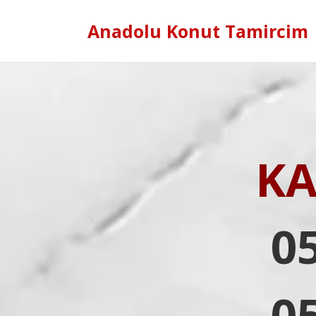
Anadolu Konut Tamircim
KA
0
0