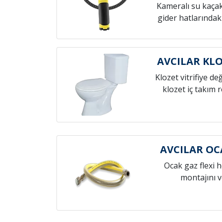
Kameralı su kaçak t
gider hatlarındak
AVCILAR KLO
Klozet vitrifiye de
klozet iç takım 
AVCILAR O
Ocak gaz flexi 
montajını v