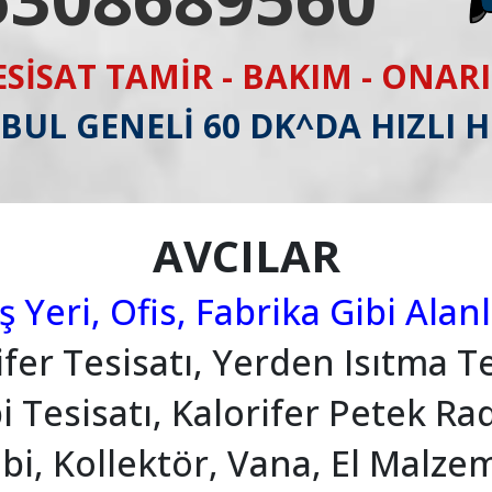
ESİSAT TAMİR - BAKIM - ONAR
BUL GENELİ 60 DK^DA HIZLI 
AVCILAR
ş Yeri, Ofis, Fabrika Gibi Alan
ifer Tesisatı, Yerden Isıtma Te
 Tesisatı, Kalorifer Petek Ra
i, Kollektör, Vana, El Malze