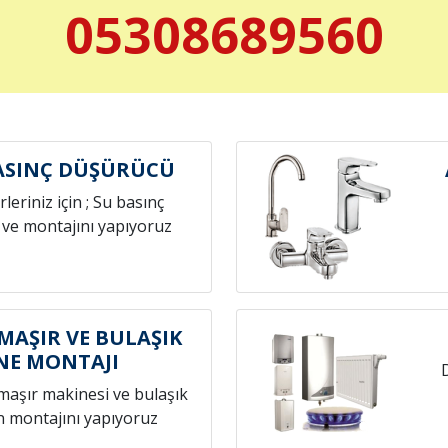
05308689560
ASINÇ DÜŞÜRÜCÜ
leriniz için ; Su basınç
 ve montajını yapıyoruz
MAŞIR VE BULAŞIK
NE MONTAJI
amaşır makinesi ve bulaşık
n montajını yapıyoruz