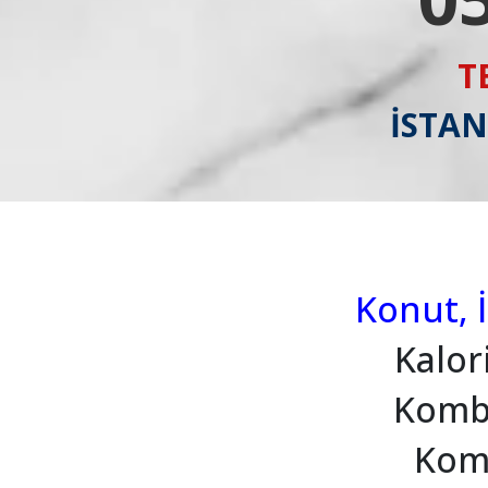
T
İSTAN
Konut, İ
Kalor
Kombi
Komb