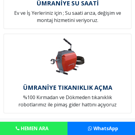
ÜMRANİYE SU SAATİ
Ev ve İş Yerleriniz için ; Su saati arıza, değişim ve
montaj hizmetini veriyoruz.
ÜMRANİYE TIKANIKLIK AÇMA
%100 Kırmadan ve Dökmeden tıkanıklık
robotlarımız ile pimaş gider hattını açıyoruz
Copyright © Anadolu Konut Tamircim
HEMEN ARA
WhatsApp