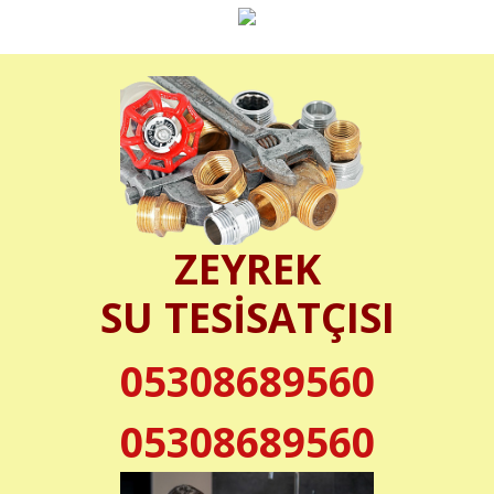
ZEYREK
SU TESİSATÇISI
05308689560
05308689560