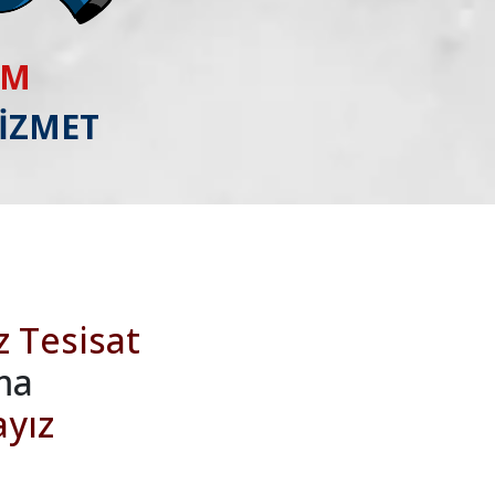
IM
HİZMET
z Tesisat
ma
ayız