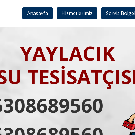
Anasayfa
Hizmetlerimiz
Servis Bölge
YAYLACIK
SU TESİSATÇIS
5308689560
5308689560