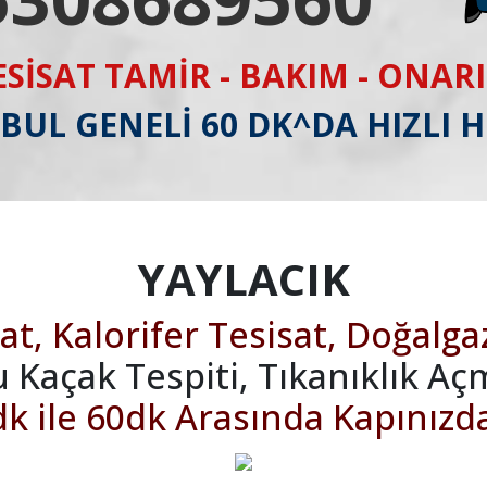
ESİSAT TAMİR - BAKIM - ONAR
BUL GENELİ 60 DK^DA HIZLI 
YAYLACIK
at, Kalorifer Tesisat, Doğalga
u Kaçak Tespiti, Tıkanıklık Aç
k ile 60dk Arasında Kapınızd