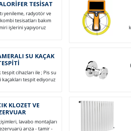
ALORİFER TESİSAT
atı yenileme, radyotör ve
 kombi tesisatları bakım
iri işlerini yapıyoruz
k
AMERALI SU KAÇAK
TESPİTİ
espit cihazları ile ; Pis su
i kaçakları tespit ediyoruz
IK KLOZET VE
ZERVUAR
ğişimleri, lavabo montajları
rezervuarü arıza - tamir -