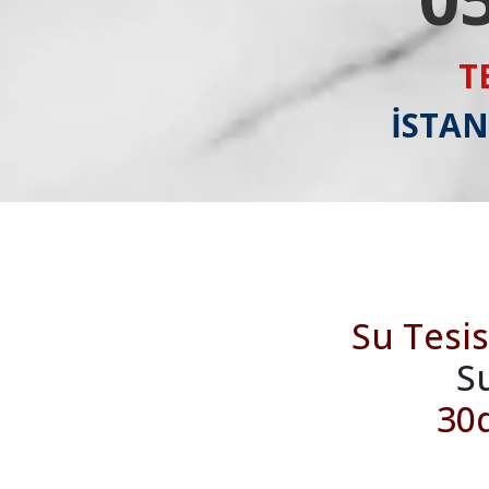
T
İSTAN
Su Tesis
S
30d