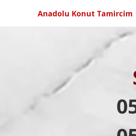
Anadolu Konut Tamircim
0
0