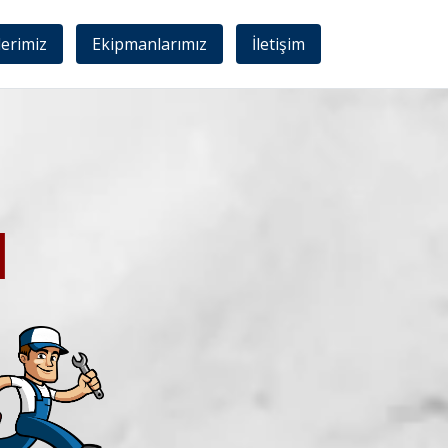
lerimiz
Ekipmanlarımız
İletişim
I