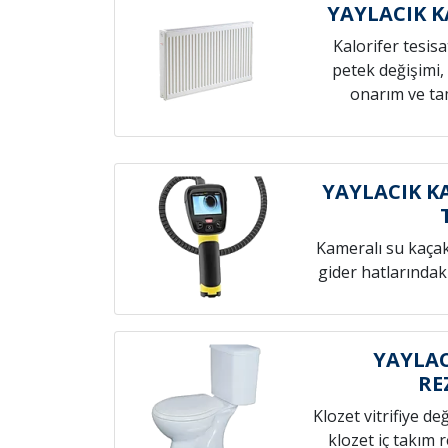
YAYLACIK K
Kalorifer tesis
petek değişimi,
onarım ve tam
YAYLACIK K
Kameralı su kaçak t
gider hatlarındak
YAYLAC
RE
Klozet vitrifiye de
klozet iç takım 