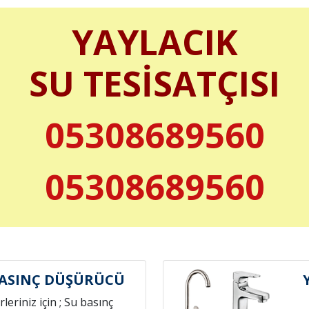
YAYLACIK
SU TESİSATÇISI
05308689560
05308689560
BASINÇ DÜŞÜRÜCÜ
leriniz için ; Su basınç