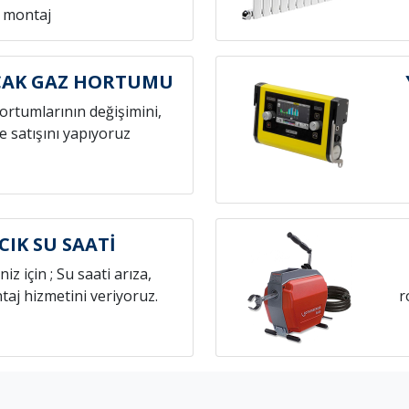
montaj
CAK GAZ HORTUMU
hortumlarının değişimini,
e satışını yapıyoruz
CIK SU SAATİ
niz için ; Su saati arıza,
aj hizmetini veriyoruz.
r