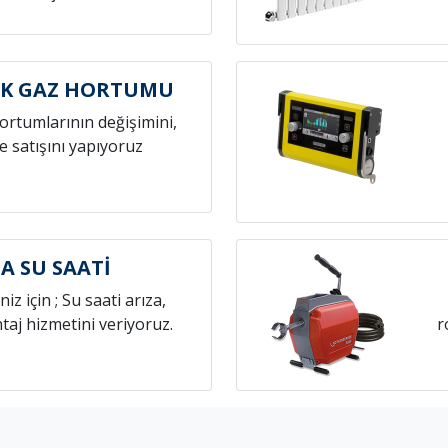
AK GAZ HORTUMU
hortumlarının değişimini,
e satışını yapıyoruz
A SU SAATİ
niz için ; Su saati arıza,
aj hizmetini veriyoruz.
r