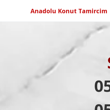
Anadolu Konut Tamircim
0
0