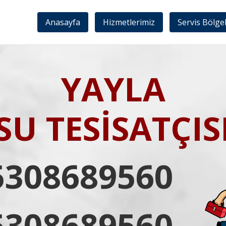
Anasayfa
Hizmetlerimiz
Servis Bölge
YAYLA
SU TESİSATÇIS
5308689560
5308689560