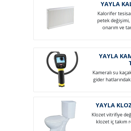
YAYLA KA
Kalorifer tesis
petek değişimi,
onarım ve tam
YAYLA KAM
Kameralı su kaçak t
gider hatlarındak
YAYLA KLOZ
Klozet vitrifiye de
klozet iç takım 