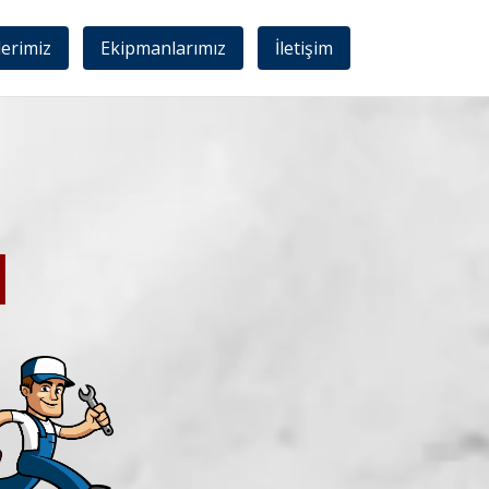
lerimiz
Ekipmanlarımız
İletişim
I