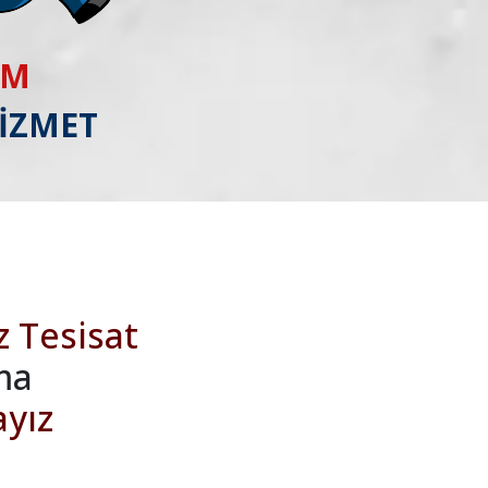
IM
HİZMET
z Tesisat
ma
ayız