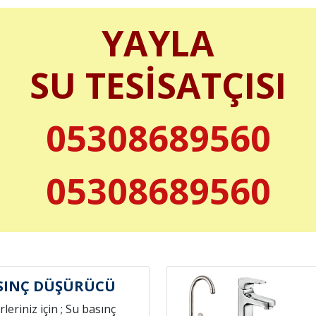
YAYLA
SU TESİSATÇISI
05308689560
05308689560
SINÇ DÜŞÜRÜCÜ
leriniz için ; Su basınç