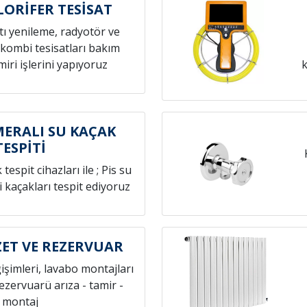
LORİFER TESİSAT
atı yenileme, radyotör ve
 kombi tesisatları bakım
iri işlerini yapıyoruz
k
ERALI SU KAÇAK
TESPİTİ
espit cihazları ile ; Pis su
i kaçakları tespit ediyoruz
ET VE REZERVUAR
ğişimleri, lavabo montajları
rezervuarü arıza - tamir -
montaj