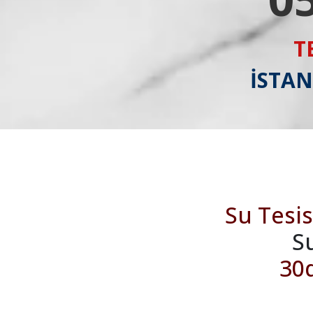
T
İSTAN
Su Tesis
S
30d