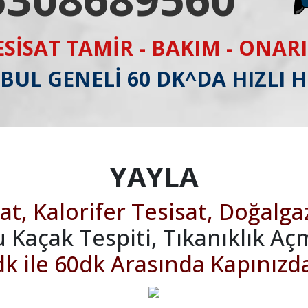
ESİSAT TAMİR - BAKIM - ONAR
BUL GENELİ 60 DK^DA HIZLI 
YAYLA
at, Kalorifer Tesisat, Doğalga
u Kaçak Tespiti, Tıkanıklık Aç
k ile 60dk Arasında Kapınızd