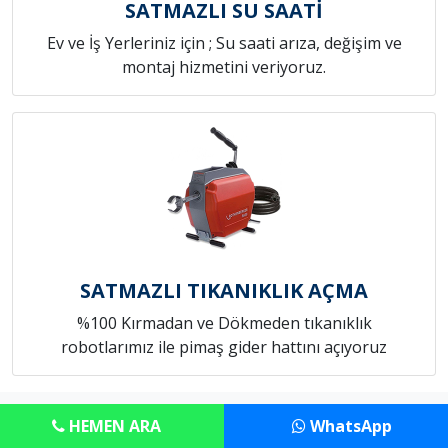
SATMAZLI SU SAATİ
Ev ve İş Yerleriniz için ; Su saati arıza, değişim ve
montaj hizmetini veriyoruz.
SATMAZLI TIKANIKLIK AÇMA
%100 Kırmadan ve Dökmeden tıkanıklık
robotlarımız ile pimaş gider hattını açıyoruz
Copyright © Anadolu Konut Tamircim
HEMEN ARA
WhatsApp