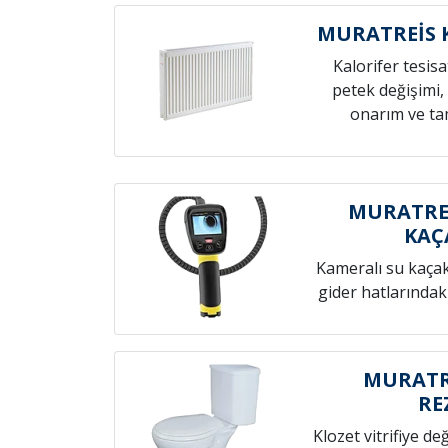
MURATREİS K
Kalorifer tesis
petek değişimi,
onarım ve tam
MURATREİ
KAÇ
Kameralı su kaçak t
gider hatlarındak
MURATRE
RE
Klozet vitrifiye de