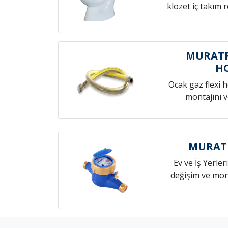
klozet iç takım 
MURATR
H
Ocak gaz flexi 
montajını v
MURATR
Ev ve İş Yerleri
değişim ve mont