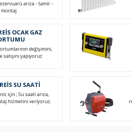
rezervuarü arıza - tamir -
montaj
EİS OCAK GAZ
ORTUMU
hortumlarının değişimini,
e satışını yapıyoruz
EİS SU SAATİ
niz için ; Su saati arıza,
aj hizmetini veriyoruz.
r