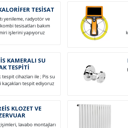
ALORİFER TESİSAT
atı yenileme, radyotör ve
 kombi tesisatları bakım
iri işlerini yapıyoruz
k
S KAMERALI SU
AK TESPİTİ
espit cihazları ile ; Pis su
i kaçakları tespit ediyoruz
İS KLOZET VE
ZERVUAR
ğişimleri, lavabo montajları