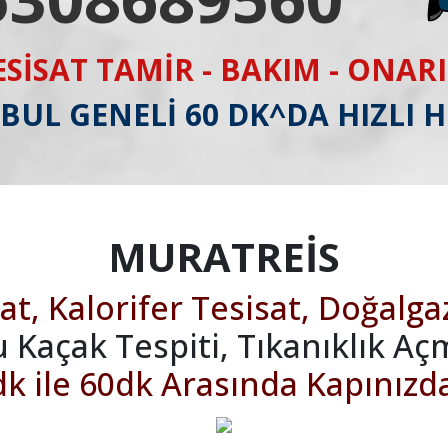
ESİSAT TAMİR - BAKIM - ONAR
BUL GENELİ 60 DK^DA HIZLI 
MURATREİS
at, Kalorifer Tesisat, Doğalga
u Kaçak Tespiti, Tıkanıklık Aç
k ile 60dk Arasında Kapınızd