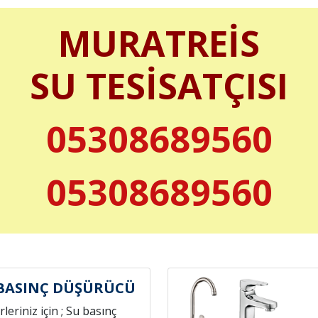
MURATREİS
SU TESİSATÇISI
05308689560
05308689560
BASINÇ DÜŞÜRÜCÜ
leriniz için ; Su basınç