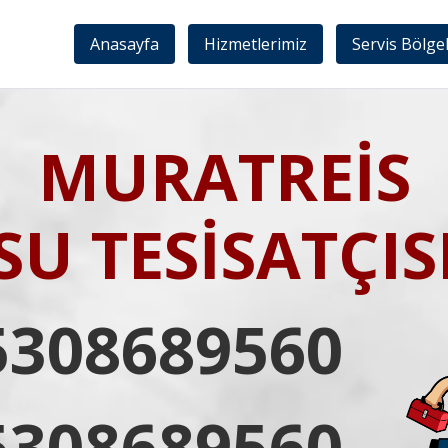
Anasayfa
Hizmetlerimiz
Servis Bölge
MURATREİS
SU TESİSATÇIS
5308689560
5308689560