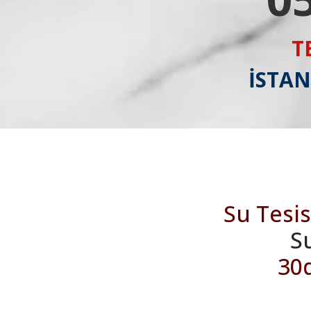
T
İSTAN
Su Tesis
S
30d