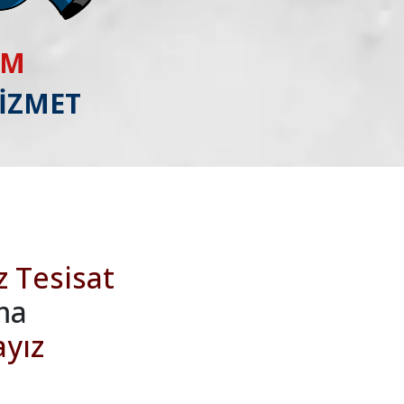
IM
HİZMET
z Tesisat
ma
ayız