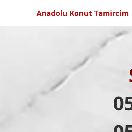
Anadolu Konut Tamircim
0
0