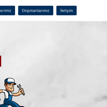
lerimiz
Ekipmanlarımız
İletişim
I