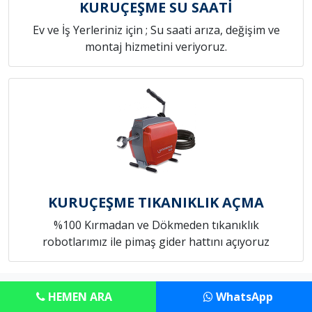
KURUÇEŞME SU SAATİ
Ev ve İş Yerleriniz için ; Su saati arıza, değişim ve
montaj hizmetini veriyoruz.
KURUÇEŞME TIKANIKLIK AÇMA
%100 Kırmadan ve Dökmeden tıkanıklık
robotlarımız ile pimaş gider hattını açıyoruz
Copyright © Anadolu Konut Tamircim
HEMEN ARA
WhatsApp