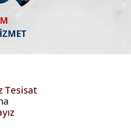
IM
HİZMET
z Tesisat
ma
ayız