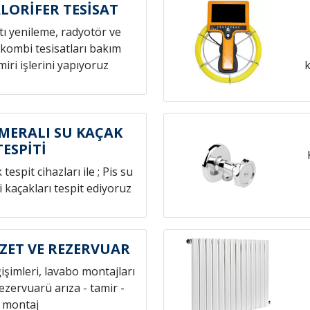
ALORİFER TESİSAT
atı yenileme, radyotör ve
 kombi tesisatları bakım
iri işlerini yapıyoruz
k
AMERALI SU KAÇAK
TESPİTİ
espit cihazları ile ; Pis su
i kaçakları tespit ediyoruz
OZET VE REZERVUAR
ğişimleri, lavabo montajları
rezervuarü arıza - tamir -
montaj