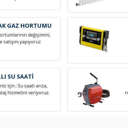
CAK GAZ HORTUMU
hortumlarının değişimini,
e satışını yapıyoruz
LI SU SAATİ
niz için ; Su saati arıza,
aj hizmetini veriyoruz.
r