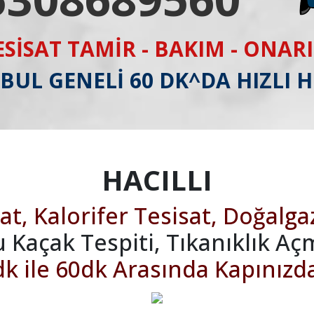
ESİSAT TAMİR - BAKIM - ONAR
BUL GENELİ 60 DK^DA HIZLI 
HACILLI
at, Kalorifer Tesisat, Doğalga
u Kaçak Tespiti, Tıkanıklık Aç
k ile 60dk Arasında Kapınızd