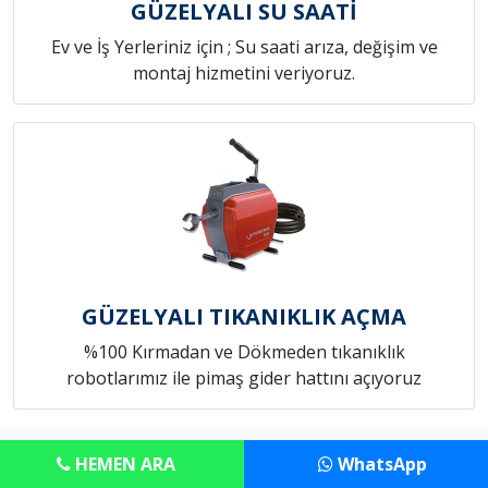
GÜZELYALI SU SAATİ
Ev ve İş Yerleriniz için ; Su saati arıza, değişim ve
montaj hizmetini veriyoruz.
GÜZELYALI TIKANIKLIK AÇMA
%100 Kırmadan ve Dökmeden tıkanıklık
robotlarımız ile pimaş gider hattını açıyoruz
Copyright © Anadolu Konut Tamircim
HEMEN ARA
WhatsApp