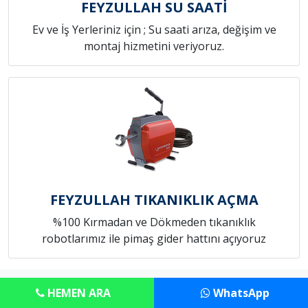
FEYZULLAH SU SAATİ
Ev ve İş Yerleriniz için ; Su saati arıza, değişim ve
montaj hizmetini veriyoruz.
FEYZULLAH TIKANIKLIK AÇMA
%100 Kırmadan ve Dökmeden tıkanıklık
robotlarımız ile pimaş gider hattını açıyoruz
Copyright © Anadolu Konut Tamircim
HEMEN ARA
WhatsApp