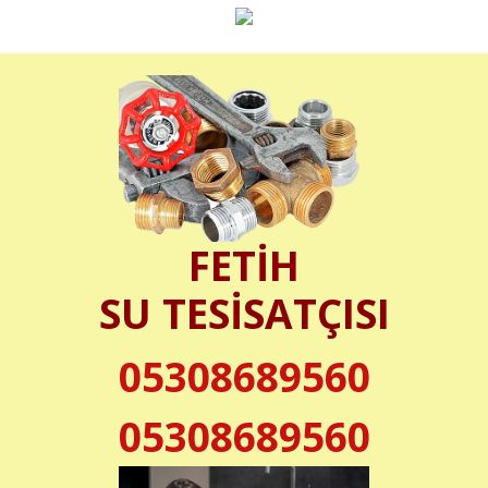
FETİH
SU TESİSATÇISI
05308689560
05308689560