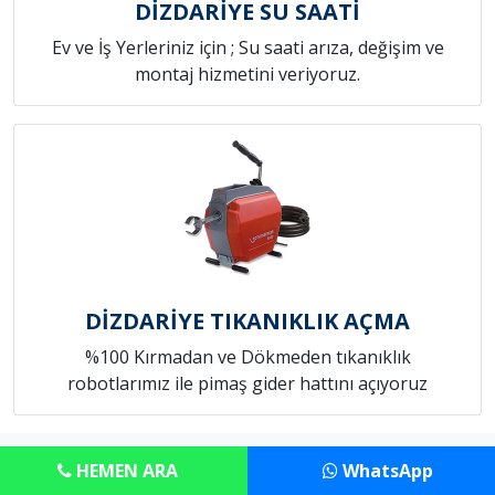
DİZDARİYE SU SAATİ
Ev ve İş Yerleriniz için ; Su saati arıza, değişim ve
montaj hizmetini veriyoruz.
DİZDARİYE TIKANIKLIK AÇMA
%100 Kırmadan ve Dökmeden tıkanıklık
robotlarımız ile pimaş gider hattını açıyoruz
Copyright © Anadolu Konut Tamircim
HEMEN ARA
WhatsApp