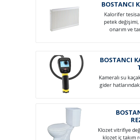
BOSTANCI K
Kalorifer tesis
petek değişimi,
onarım ve tam
BOSTANCI K
Kameralı su kaçak t
gider hatlarındak
BOSTAN
RE
Klozet vitrifiye de
klozet iç takım 