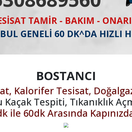
ESİSAT TAMİR - BAKIM - ONAR
BUL GENELİ 60 DK^DA HIZLI 
BOSTANCI
at, Kalorifer Tesisat, Doğalga
u Kaçak Tespiti, Tıkanıklık Aç
k ile 60dk Arasında Kapınızd