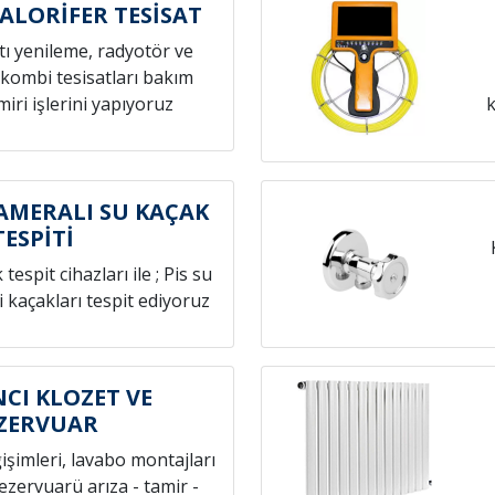
ALORİFER TESİSAT
atı yenileme, radyotör ve
 kombi tesisatları bakım
iri işlerini yapıyoruz
k
AMERALI SU KAÇAK
TESPİTİ
espit cihazları ile ; Pis su
i kaçakları tespit ediyoruz
CI KLOZET VE
ZERVUAR
ğişimleri, lavabo montajları
rezervuarü arıza - tamir -