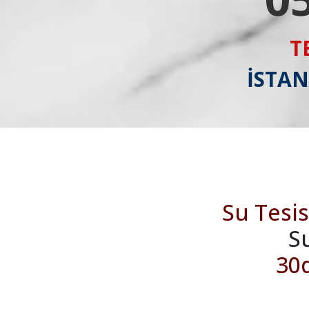
T
İSTAN
Su Tesis
S
30d