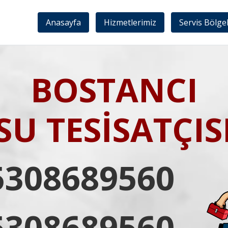
Anasayfa
Hizmetlerimiz
Servis Bölge
BOSTANCI
SU TESİSATÇIS
5308689560
5308689560