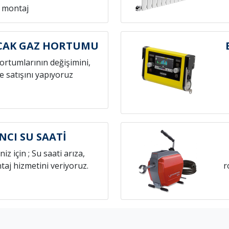
montaj
CAK GAZ HORTUMU
hortumlarının değişimini,
e satışını yapıyoruz
NCI SU SAATİ
niz için ; Su saati arıza,
aj hizmetini veriyoruz.
r