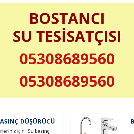
BOSTANCI
SU TESİSATÇISI
05308689560
05308689560
BASINÇ DÜŞÜRÜCÜ
leriniz için ; Su basınç