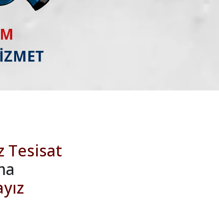
IM
HİZMET
z Tesisat
ma
ayız