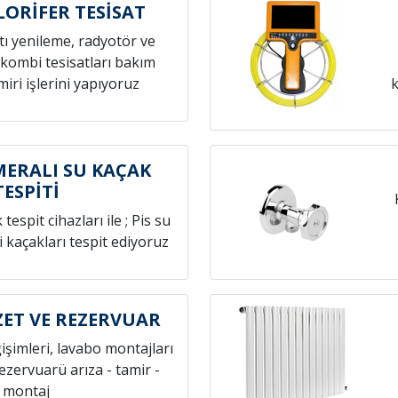
LORİFER TESİSAT
atı yenileme, radyotör ve
 kombi tesisatları bakım
iri işlerini yapıyoruz
k
ERALI SU KAÇAK
TESPİTİ
espit cihazları ile ; Pis su
i kaçakları tespit ediyoruz
ET VE REZERVUAR
ğişimleri, lavabo montajları
rezervuarü arıza - tamir -
montaj