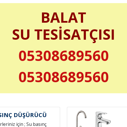
BALAT
SU TESİSATÇISI
05308689560
05308689560
SINÇ DÜŞÜRÜCÜ
leriniz için ; Su basınç