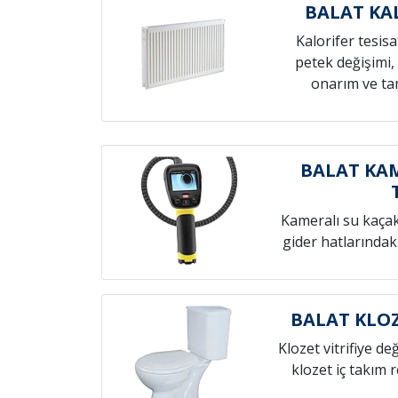
BALAT KA
Kalorifer tesis
petek değişimi,
onarım ve tam
BALAT KAM
Kameralı su kaçak t
gider hatlarındak
BALAT KLOZ
Klozet vitrifiye de
klozet iç takım 