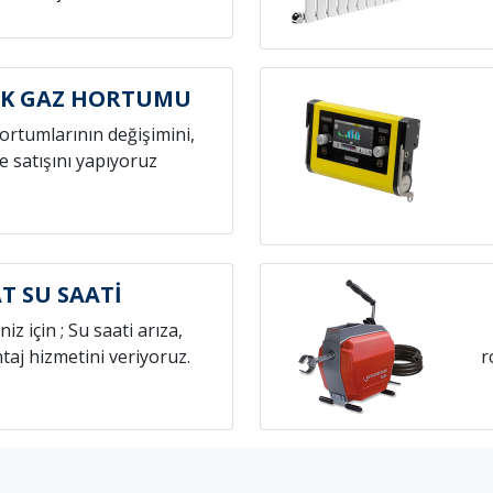
AK GAZ HORTUMU
hortumlarının değişimini,
e satışını yapıyoruz
T SU SAATİ
niz için ; Su saati arıza,
aj hizmetini veriyoruz.
r