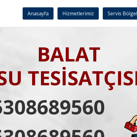
Anasayfa
Hizmetlerimiz
Servis Bölge
BALAT
SU TESİSATÇIS
5308689560
5308689560