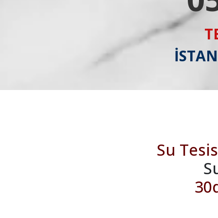
T
İSTAN
Su Tesis
S
30d