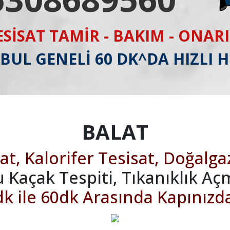
ESİSAT TAMİR - BAKIM - ONAR
BUL GENELİ 60 DK^DA HIZLI 
BALAT
at, Kalorifer Tesisat, Doğalga
u Kaçak Tespiti, Tıkanıklık Aç
k ile 60dk Arasında Kapınızd