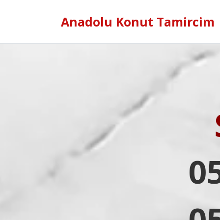
Anadolu Konut Tamircim
0
0