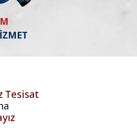
IM
HİZMET
z Tesisat
ma
ayız