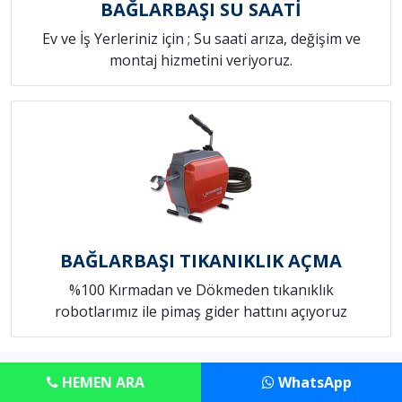
BAĞLARBAŞI SU SAATİ
Ev ve İş Yerleriniz için ; Su saati arıza, değişim ve
montaj hizmetini veriyoruz.
BAĞLARBAŞI TIKANIKLIK AÇMA
%100 Kırmadan ve Dökmeden tıkanıklık
robotlarımız ile pimaş gider hattını açıyoruz
Copyright © Anadolu Konut Tamircim
HEMEN ARA
WhatsApp